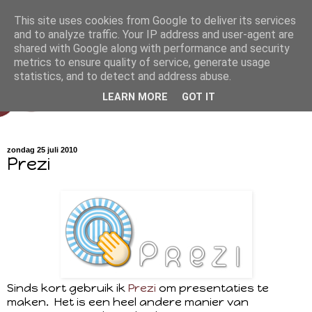
This site uses cookies from Google to deliver its services
and to analyze traffic. Your IP address and user-agent are
shared with Google along with performance and security
metrics to ensure quality of service, generate usage
statistics, and to detect and address abuse.
LEARN MORE
GOT IT
zondag 25 juli 2010
Prezi
Sinds kort gebruik ik
Prezi
om presentaties te
maken. Het is een heel andere manier van