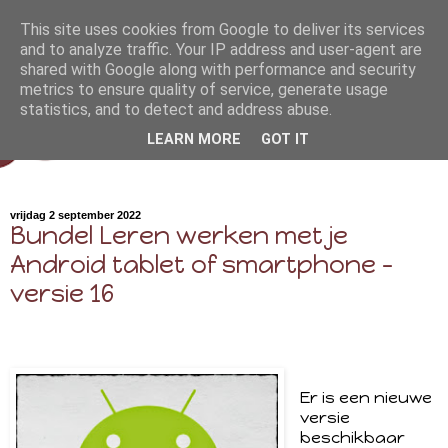
This site uses cookies from Google to deliver its services
and to analyze traffic. Your IP address and user-agent are
shared with Google along with performance and security
metrics to ensure quality of service, generate usage
statistics, and to detect and address abuse.
LEARN MORE
GOT IT
vrijdag 2 september 2022
Bundel Leren werken met je
Android tablet of smartphone -
versie 16
Er is een nieuwe
versie
beschikbaar