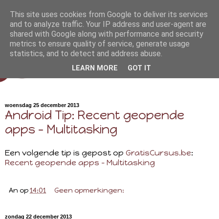
This site uses cookies from Google to deliver its services
and to analyze traffic. Your IP address and user-agent are
shared with Google along with performance and security
metrics to ensure quality of service, generate usage
statistics, and to detect and address abuse.
LEARN MORE
GOT IT
woensdag 25 december 2013
Android Tip: Recent geopende
apps - Multitasking
Een volgende tip is gepost op
GratisCursus.be
:
Recent geopende apps - Multitasking
An
op
14:01
Geen opmerkingen:
zondag 22 december 2013