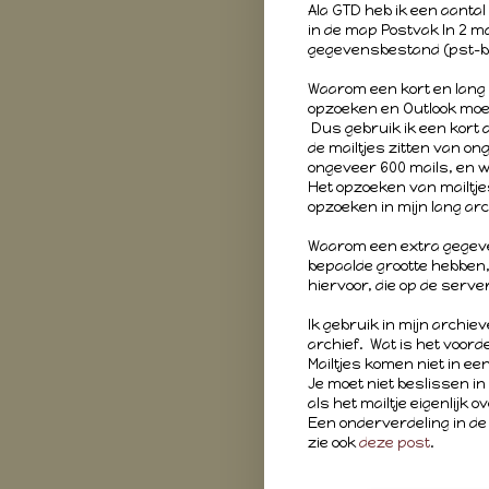
Ala GTD heb ik een aanta
in de map Postvak In 2 
gegevensbestand (pst-bes
Waarom een kort en lang ar
opzoeken en Outlook moet
Dus gebruik ik een kort a
de mailtjes zitten van on
ongeveer 600 mails, en w
Het opzoeken van mailtjes
opzoeken in mijn lang ar
Waarom een extra gegev
bepaalde grootte hebben
hiervoor, die op de serve
Ik gebruik in mijn archie
archief. Wat is het voord
Mailtjes komen niet in e
Je moet niet beslissen i
als het mailtje eigenlijk o
Een onderverdeling in de
zie ook
deze post
.