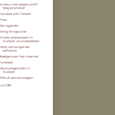
Bureau niet opgeruimd?
Weg promotie!
Twouble with Twitter
Prezi
Eén agenda
Doing things over
Emails verplaatsen in
Outlook via sneltoetsen
Tekst vervangende
software
Weetjes over het internet
Puretext
Kleurcategorieën in
Outlook
Afdruk samenvoegen
juni
(8)