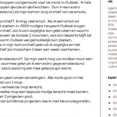
l mappen aangemaakt voor de mails in Outlook. Ik heb
Labels
mappen @actie en @afwachten. Dan in een extra
agen
tand) zit mijn kort en lang archief van de emails.
creat
desk
e-mai
chief? Ik krijg veel email. Als ik een email wil
GTD
 zoeken in +5000 mailtjes reageert Outlook trager.
media
rchief, dat ik dan dagelijks kan gebruiken en waarin
tips
geveer de laatste 2 maanden, wat dan beperkt blijft tot
parti
aarin Outlook wel gemakkelijk kan zoeken.
pres
 in mijn kort archief gebruik ik dagelijks en het
produ
chief zal misschien 1 keer per week voorkomen.
quot
medi
temp
ensbestand? Op mijn werk mag uw mailbox maar een
vrijwi
, daarmee gebruik ik een extra gegevensbestand
webd
r staat zodat hij ook mee gebackupd wordt.
ven geen onderverdelingen. Alle mails gaan in het
Blogarchief
eel van 1 map:
►
20
en verkeerde map terecht.
►
2
n welke map een bepaald mailtje terecht moet komen,
ver 2 projecten gaat.
►
20
 verschillende projecten doe ik met kleurcategorieën,
►
20
►
2
►
20