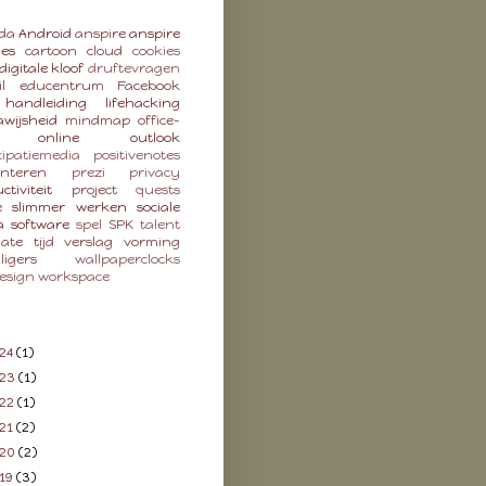
da
Android
anspire
anspire
ies
cartoon
cloud
cookies
digitale kloof
druftevragen
l
educentrum
Facebook
handleiding
lifehacking
wijsheid
mindmap
office-
online
outlook
cipatiemedia
positivenotes
enteren
prezi
privacy
ctiviteit
project
quests
e
slimmer werken
sociale
a
software
spel
SPK
talent
late
tijd
verslag
vorming
lligers
wallpaperclocks
esign
workspace
24
(1)
023
(1)
22
(1)
21
(2)
020
(2)
19
(3)