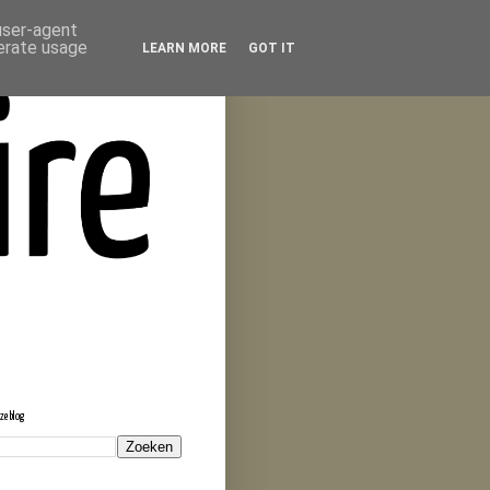
 user-agent
nerate usage
LEARN MORE
GOT IT
eze blog