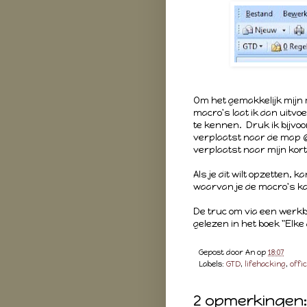
Om het gemakkelijk mijn 
macro's laat ik dan uitv
te kennen. Druk ik bijvoo
verplaatst naar de map @a
verplaatst naar mijn kor
Als je dit wilt opzetten, 
waarvan je de macro's k
De truc om via een werkba
gelezen in het boek "Elke
Gepost door
An
op
18:07
Labels:
GTD
,
lifehacking
,
offi
2 opmerkingen: