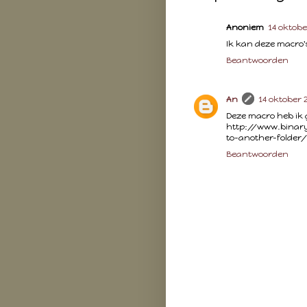
Anoniem
14 oktobe
Ik kan deze macro'
Beantwoorden
An
14 oktober 
Deze macro heb ik 
http://www.binar
to-another-folder/
Beantwoorden