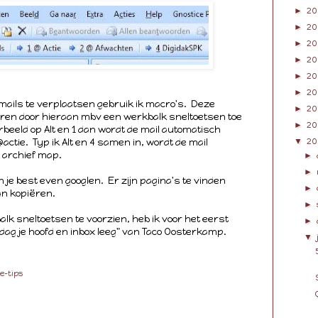
►
20
►
20
►
20
►
20
►
20
►
20
mails te verplaatsen gebruik ik macro's. Deze
►
20
oeren door hieraan mbv een werkbalk sneltoetsen toe
►
20
rbeeld op Alt en 1 dan wordt de mail automatisch
ctie. Typ ik Alt en 4 samen in, wordt de mail
▼
20
t archief map.
►
►
kan je best even googlen. Er zijn pagina's te vinden
►
an kopiëren.
►
lk sneltoetsen te voorzien, heb ik voor het eerst
►
 dag je hoofd en inbox leeg" van Taco Oosterkamp.
▼
ce-tips