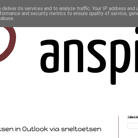
deliver its services and to analyze traffic. Your IP address and
formance and security metrics to ensure quality of service, ge
 abuse.
Zoeken in d
sen in Outlook via sneltoetsen