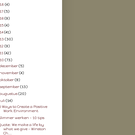
18
(4)
17
(5)
16
(9)
15
(4)
14
(41)
13
(30)
12
(9)
11
(42)
10
(73)
december
(5)
november
(4)
oktober
(9)
september
(13)
augustus
(20)
juli
(14)
5 Ways to Create a Positive
Work Environment
Slimmer werken – 10 tips
Quote: We make a life by
what we give - Winston
Ch...