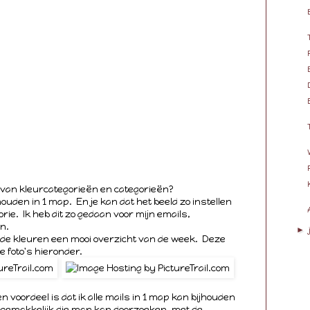
l van kleurcategorieën en categorieën?
jhouden in 1 map. En je kan dat het beeld zo instellen
orie. Ik heb dit zo gedaan voor mijn emails,
n.
►
or de kleuren een mooi overzicht van de week. Deze
e foto's hieronder.
een voordeel is dat ik alle mails in 1 map kan bijhouden
l gemakkelijk die map kan doorzoeken, met de