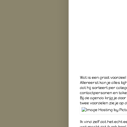
Wat is een groot voordee
Allereerst kan je alles bi
dat hij sorteert per categ
contactpersonen en take
Bij de agenda krijg je do
twee voordelen zie je op d
Ik vind zelf dat het echt 
wat maakt dat ik ook hee