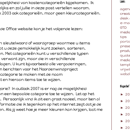
mogelijkheid van kostencategorieën bijgekomen. Ik
Labels
ijks en zal jullie in deze post vertellen waarom.
agen
ook 2003 ook categorieën, maar geen kleurcategorieën.
creat
desk
e-mai
GTD
de Office website kan je het volgende lezen:
media
tips
parti
en sleutelwoord of woordgroep waarmee u items
pres
at u deze gemakkelijk kunt zoeken, sorteren,
produ
en. Met categorieën kunt u verschillende typen
quot
 verwant zijn, maar die in verschillende
medi
agen. U kunt bijvoorbeeld alle vergaderingen,
temp
n berichten voor het Noordenwindproject
vrijwi
 categorie te maken met de naam
webd
 en hieraan items toe te wijzen.
Blogarchief
orie? In outlook 2007 is er nog de mogelijkheid
 een bepaalde categorie toe te wijzen. Let op het
►
20
 Persoonlijk vind ik dit een groot nadeel, maar ben al
►
2
formatie die ik tegenkom op het internet zegt dat je de
►
20
n. Als jij weet hoe je meer kleuren kan krijgen, laat me
►
20
►
2
►
20