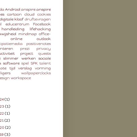
da
Android
anspire
anspire
ies
cartoon
cloud
cookies
digitale kloof
druftevragen
l
educentrum
Facebook
handleiding
lifehacking
wijsheid
mindmap
office-
online
outlook
cipatiemedia
positivenotes
enteren
prezi
privacy
ctiviteit
project
quests
e
slimmer werken
sociale
a
software
spel
SPK
talent
late
tijd
verslag
vorming
lligers
wallpaperclocks
esign
workspace
24
(1)
023
(1)
22
(1)
21
(2)
020
(2)
19
(3)