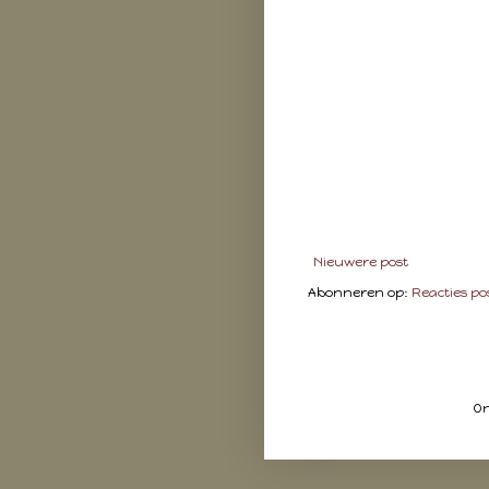
Nieuwere post
Abonneren op:
Reacties po
On