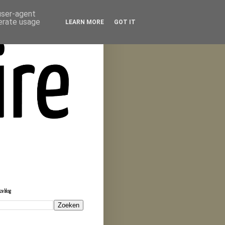
 user-agent
nerate usage
LEARN MORE
GOT IT
eze blog