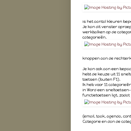
is het aantal kleuren be
Je kan dit venster oproep
werkbalken op de categori
categorieën.
knoppen aan de rechterk
Je kan ook aan een bepaa
hebt de keuze uit 11 snelt
toetsen (buiten F1).
Ik heb voor 11 categorieë
in Word een sneltoetsen-
functietoetsen ligt, zoda
(email, taak, agenda, con
Categorie en dan de categ