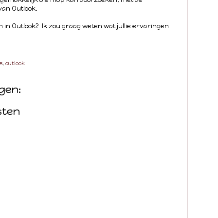
van Outlook.
ën in Outlook? Ik zou graag weten wat jullie ervaringen
s
,
outlook
gen:
sten