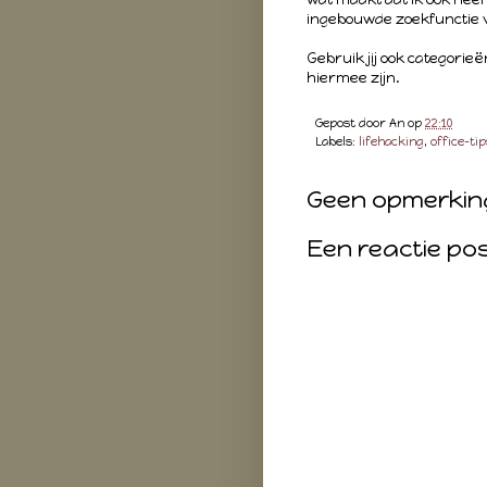
ingebouwde zoekfunctie 
Gebruik jij ook categorie
hiermee zijn.
Gepost door
An
op
22:10
Labels:
lifehacking
,
office-tip
Geen opmerkin
Een reactie po