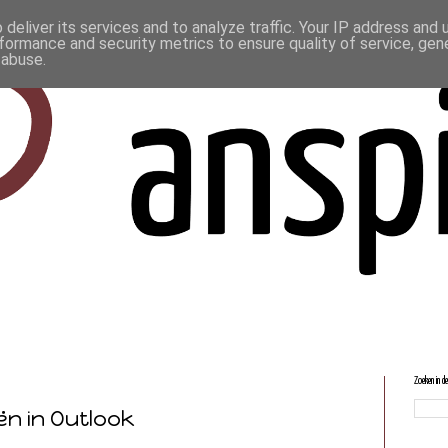
deliver its services and to analyze traffic. Your IP address and
formance and security metrics to ensure quality of service, ge
 abuse.
Zoeken in d
ën in Outlook