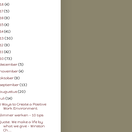
18
(4)
17
(5)
16
(9)
15
(4)
14
(41)
13
(30)
12
(9)
11
(42)
10
(73)
december
(5)
november
(4)
oktober
(9)
september
(13)
augustus
(20)
juli
(14)
5 Ways to Create a Positive
Work Environment
Slimmer werken – 10 tips
Quote: We make a life by
what we give - Winston
Ch...