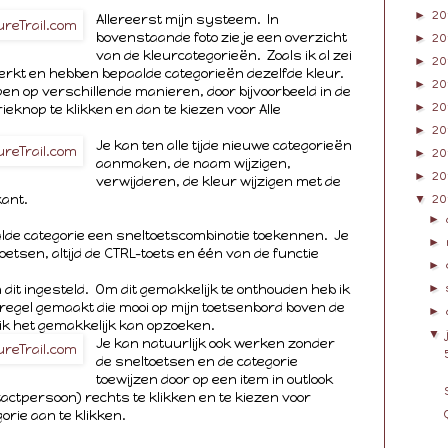
►
20
Allereerst mijn systeem. In
bovenstaande foto zie je een overzicht
►
20
van de kleurcategorieën. Zoals ik al zei
►
20
perkt en hebben bepaalde categorieën dezelfde kleur.
►
20
en op verschillende manieren, door bijvoorbeeld in de
►
20
eknop te klikken en dan te kiezen voor Alle
►
20
Je kan ten alle tijde nieuwe categorieën
►
20
aanmaken, de naam wijzigen,
►
20
verwijderen, de kleur wijzigen met de
ant.
▼
20
►
lde categorie een sneltoetscombinatie toekennen. Je
►
oetsen, altijd de CTRL-toets en één van de functie
►
►
n dit ingesteld. Om dit gemakkelijk te onthouden heb ik
regel gemaakt die mooi op mijn toetsenbord boven de
►
t ik het gemakkelijk kan opzoeken.
▼
Je kan natuurlijk ook werken zonder
de sneltoetsen en de categorie
toewijzen door op een item in outlook
tactpersoon) rechts te klikken en te kiezen voor
orie aan te klikken.