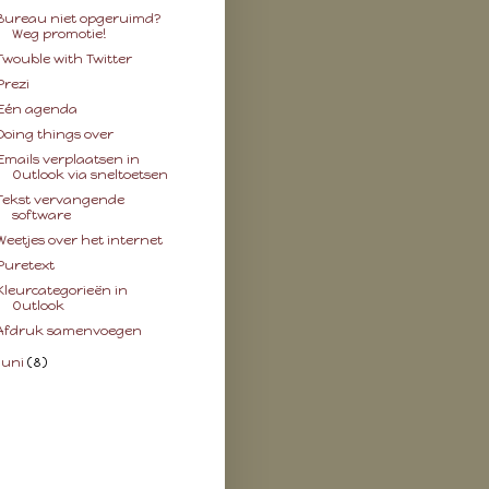
Bureau niet opgeruimd?
Weg promotie!
Twouble with Twitter
Prezi
Eén agenda
Doing things over
Emails verplaatsen in
Outlook via sneltoetsen
Tekst vervangende
software
Weetjes over het internet
Puretext
Kleurcategorieën in
Outlook
Afdruk samenvoegen
juni
(8)