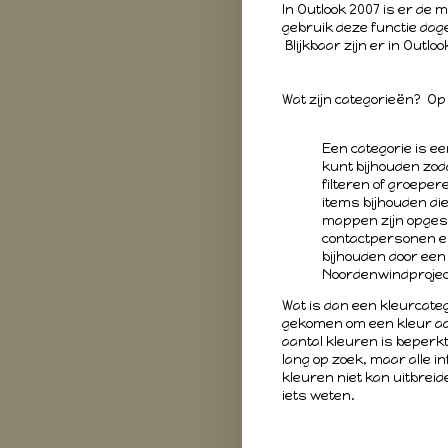
In Outlook 2007 is er de 
gebruik deze functie dagel
Blijkbaar zijn er in Outl
Wat zijn categorieën? Op 
Een categorie is e
kunt bijhouden zod
filteren of groeper
items bijhouden die
mappen zijn opgesl
contactpersonen e
bijhouden door een
Noordenwindproject
Wat is dan een kleurcateg
gekomen om een kleur aan
aantal kleuren is beperkt.
lang op zoek, maar alle in
kleuren niet kan uitbreide
iets weten.