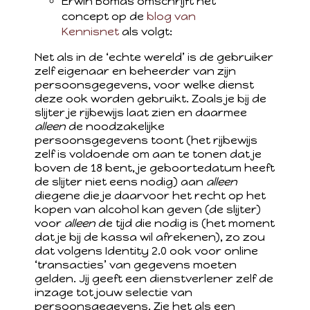
Erwin Bomas omschrijft het
concept op de
blog van
Kennisnet
als volgt:
Net als in de ‘echte wereld’ is de gebruiker
zelf eigenaar en beheerder van zijn
persoonsgegevens, voor welke dienst
deze ook worden gebruikt. Zoals je bij de
slijter je rijbewijs laat zien en daarmee
alleen
de noodzakelijke
persoonsgegevens toont (het rijbewijs
zelf is voldoende om aan te tonen dat je
boven de 18 bent, je geboortedatum heeft
de slijter niet eens nodig) aan
alleen
diegene die je daarvoor het recht op het
kopen van alcohol kan geven (de slijter)
voor
alleen
de tijd die nodig is (het moment
dat je bij de kassa wil afrekenen), zo zou
dat volgens Identity 2.0 ook voor online
‘transacties’ van gegevens moeten
gelden. Jij geeft een dienstverlener zelf de
inzage tot jouw selectie van
persoonsgegevens. Zie het als een