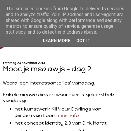
This site uses cookies from Google to deliver its services
and to analyze traffic. Your IP address and user-agent are
shared with Google along with performance and security
metrics to ensure quality of service, generate usage
statistics, and to detect and address abuse.
LEARN MORE
GOT IT
zaterdag 23 november 2013
Mooc je mediawijs - dag 2
Weeral een interessante 'les' vandaag.
Enkele nieuwe dingen waarover ik geleerd heb
vandaag:
het kunstwerk Kill Your Darlings van
Jeroen van Loon
meer info
het concept Identity 2.0 van Dirk Hardt