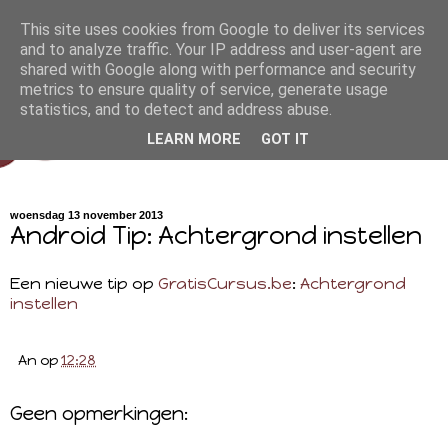
This site uses cookies from Google to deliver its services
and to analyze traffic. Your IP address and user-agent are
shared with Google along with performance and security
metrics to ensure quality of service, generate usage
statistics, and to detect and address abuse.
LEARN MORE
GOT IT
woensdag 13 november 2013
Android Tip: Achtergrond instellen
Een nieuwe tip op
GratisCursus.be
:
Achtergrond
instellen
An
op
12:28
Geen opmerkingen: