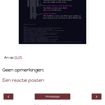
An
op
11:05
Geen opmerkingen:
Een reactie posten
‹
›
Homepage