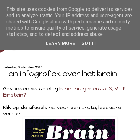
This site uses cookies from Google to deliver its services
and to analyze traffic. Your IP address and user-agent are
shared with Google along with performance and security
metrics to ensure quality of service, generate usage
statistics, and to detect and address abuse.
LEARN MORE
GOT IT
zaterdag 9 oktober 2010
Een infografiek over het brein
Gevonden via de blog
Is het nu generatie X, Y of
Einstein?
Klik op de afbeelding voor een grote, leesbare
versie: