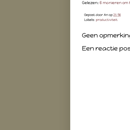
Gelezen:
6 manieren om t
Gepost door
An
op
21:56
Labels:
productiviteit
Geen opmerkin
Een reactie po