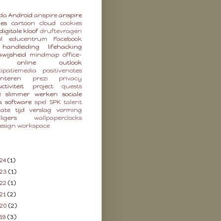
da
Android
anspire
anspire
ies
cartoon
cloud
cookies
digitale kloof
druftevragen
l
educentrum
Facebook
handleiding
lifehacking
wijsheid
mindmap
office-
online
outlook
cipatiemedia
positivenotes
enteren
prezi
privacy
ctiviteit
project
quests
e
slimmer werken
sociale
a
software
spel
SPK
talent
late
tijd
verslag
vorming
lligers
wallpaperclocks
esign
workspace
24
(1)
023
(1)
22
(1)
21
(2)
020
(2)
19
(3)