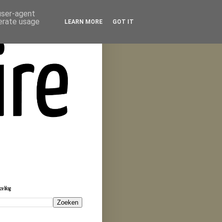
 user-agent
nerate usage
LEARN MORE
GOT IT
eze blog