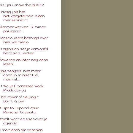
Did you know the BOOK?
Privacy op het
net:vergetelheid is een
mensenrecht
Slimmer werken! Slimmer
pauzeren!
Derde ouders bezorgd over
nieuwe media
11 signalen dat je verslaafd
bent aan Twitter
Bewaren en later nog eens
lezen...
Maandagtip: niet meer
doen in minder tijd,
maar sl...
11 Ways I Increased Work
Productivity
The Power of Saying "I
Don't Know"
8 Tips to Expand Your
Personal Capacity
Wordt weer de baas over je
agenda
6 manieren om te tonen