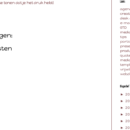
e tonen dat je het druk hebt!
Labels
agen
creat
desk
e-mai
GTD
media
gen:
tips
parti
pres
sten
produ
quot
medi
temp
vrijwi
webd
Blogarchief
►
20
►
2
►
20
►
20
►
2
►
20