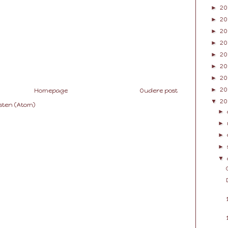
►
20
►
20
►
20
►
20
►
20
►
20
►
20
►
20
Homepage
Oudere post
▼
20
sten (Atom)
►
►
►
►
▼