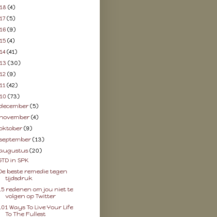
18
(4)
17
(5)
16
(9)
15
(4)
14
(41)
13
(30)
12
(9)
11
(42)
10
(73)
december
(5)
november
(4)
oktober
(9)
september
(13)
augustus
(20)
GTD in SPK
De beste remedie tegen
tijdsdruk
15 redenen om jou niet te
volgen op Twitter
101 Ways To Live Your Life
To The Fullest