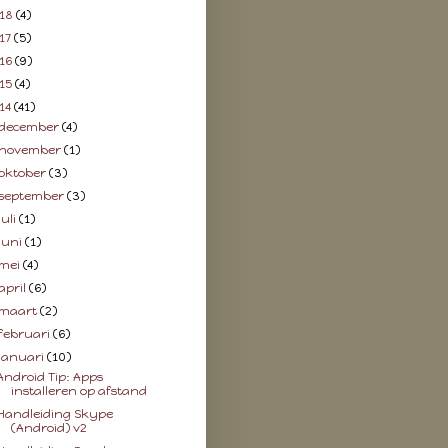
18
(4)
17
(5)
16
(9)
15
(4)
14
(41)
december
(4)
november
(1)
oktober
(3)
september
(3)
juli
(1)
juni
(1)
mei
(4)
april
(6)
maart
(2)
februari
(6)
januari
(10)
Android Tip: Apps
installeren op afstand
Handleiding Skype
(Android) v2