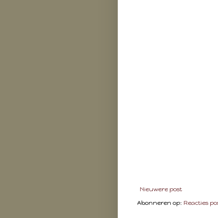
Nieuwere post
Abonneren op:
Reacties po