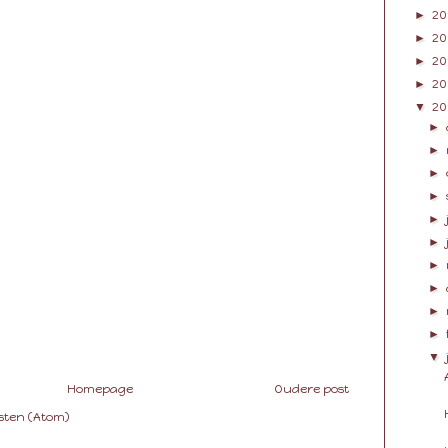
►
20
►
20
►
20
►
20
▼
20
►
►
►
►
►
►
►
►
►
►
▼
Homepage
Oudere post
sten (Atom)