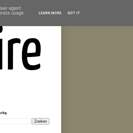
 user-agent
nerate usage
LEARN MORE
GOT IT
eze blog