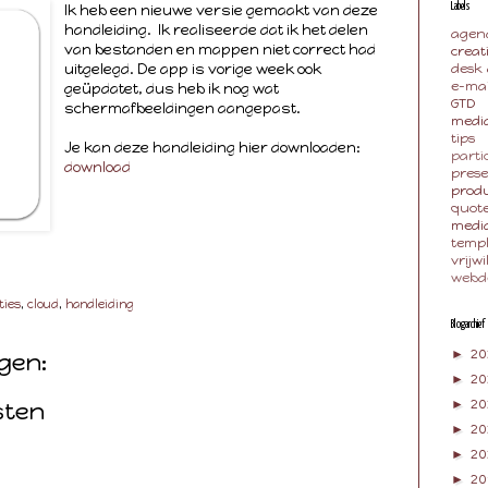
Ik heb een nieuwe versie gemaakt van deze
Labels
handleiding. Ik realiseerde dat ik het delen
agen
van bestanden en mappen niet correct had
creat
uitgelegd. De app is vorige week ook
desk
e-mai
geüpdatet, dus heb ik nog wat
GTD
schermafbeeldingen aangepast.
media
tips
Je kan deze handleiding hier downloaden:
parti
download
pres
produ
quot
medi
temp
vrijwi
webd
ties
,
cloud
,
handleiding
Blogarchief
►
20
gen:
►
2
sten
►
20
►
20
►
2
►
20