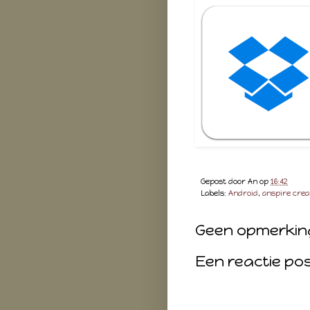
Gepost door
An
op
16:42
Labels:
Android
,
anspire crea
Geen opmerkin
Een reactie po