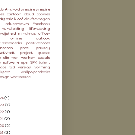
da
Android
anspire
anspire
ies
cartoon
cloud
cookies
digitale kloof
druftevragen
l
educentrum
Facebook
handleiding
lifehacking
wijsheid
mindmap
office-
online
outlook
cipatiemedia
positivenotes
enteren
prezi
privacy
ctiviteit
project
quests
e
slimmer werken
sociale
a
software
spel
SPK
talent
late
tijd
verslag
vorming
lligers
wallpaperclocks
esign
workspace
24
(1)
023
(1)
22
(1)
21
(2)
020
(2)
19
(3)