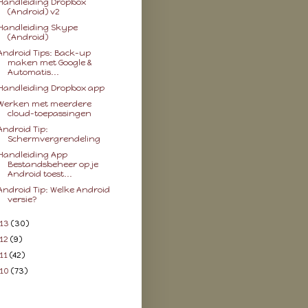
Handleiding Dropbox
(Android) v2
Handleiding Skype
(Android)
Android Tips: Back-up
maken met Google &
Automatis...
Handleiding Dropbox app
Werken met meerdere
cloud-toepassingen
Android Tip:
Schermvergrendeling
Handleiding App
Bestandsbeheer op je
Android toest...
Android Tip: Welke Android
versie?
13
(30)
12
(9)
11
(42)
10
(73)