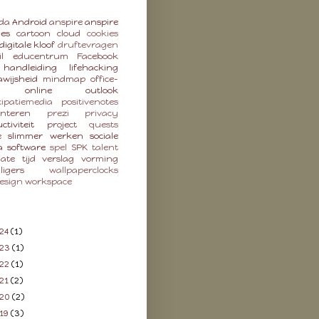
da
Android
anspire
anspire
ies
cartoon
cloud
cookies
digitale kloof
druftevragen
l
educentrum
Facebook
handleiding
lifehacking
wijsheid
mindmap
office-
online
outlook
cipatiemedia
positivenotes
enteren
prezi
privacy
ctiviteit
project
quests
e
slimmer werken
sociale
a
software
spel
SPK
talent
late
tijd
verslag
vorming
lligers
wallpaperclocks
esign
workspace
24
(1)
023
(1)
22
(1)
21
(2)
020
(2)
19
(3)