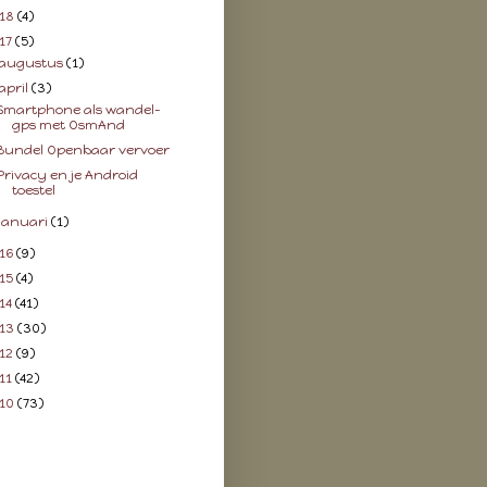
18
(4)
17
(5)
augustus
(1)
april
(3)
Smartphone als wandel-
gps met OsmAnd
Bundel Openbaar vervoer
Privacy en je Android
toestel
januari
(1)
16
(9)
15
(4)
14
(41)
13
(30)
12
(9)
11
(42)
10
(73)