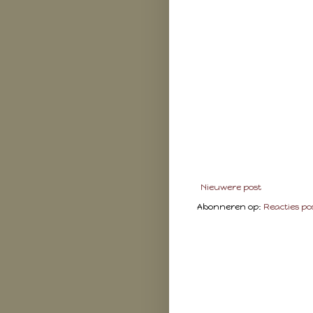
Nieuwere post
Abonneren op:
Reacties po