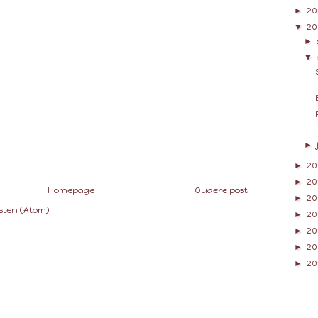
►
20
▼
20
►
▼
►
►
20
►
20
Homepage
Oudere post
►
20
sten (Atom)
►
20
►
20
►
20
►
20