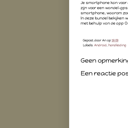
Je smartphone kan voor 
zijn voor een wandel-gp
smartphone, waarom zou 
In deze bundel bekijken 
met behulp van de app 
Gepost door
An
op
16:09
Labels:
Android
,
handleiding
Geen opmerkin
Een reactie po