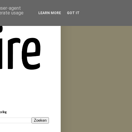
 user-agent
nerate usage
LEARN MORE
GOT IT
eze blog