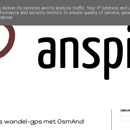
deliver its services and to analyze traffic. Your IP address and
formance and security metrics to ensure quality of service, ge
 abuse.
Zoeken in d
s wandel-gps met OsmAnd