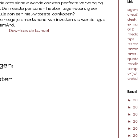
de occasionele wandelaar een perfecte vervanging
Labels
s. De meeste personen hebben tegenwoordig een
agen
je dan een nieuw toestel aankopen?
creat
we hoe je je smartphone kan inzetten als wandel-gps
desk
e-mai
OsmAnd.
GTD
Download de bundel
media
tips
parti
pres
produ
quot
gen:
medi
temp
vrijwi
sten
webd
Blogarchief
►
20
►
2
►
20
►
20
►
2
►
20