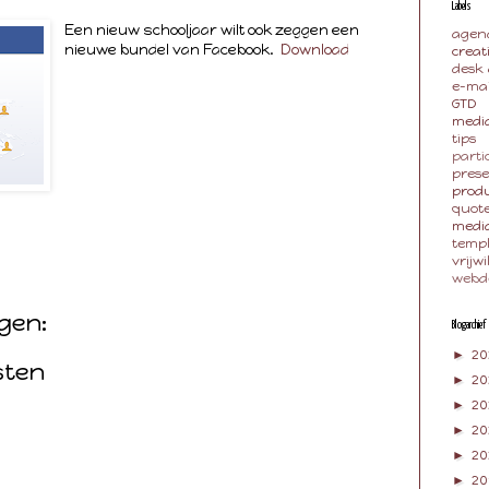
Labels
Een nieuw schooljaar wilt ook zeggen een
agen
nieuwe bundel van Facebook.
Download
creat
desk
e-mai
GTD
media
tips
parti
pres
produ
quot
medi
temp
vrijwi
g
webd
gen:
Blogarchief
►
20
sten
►
2
►
20
►
20
►
2
►
20