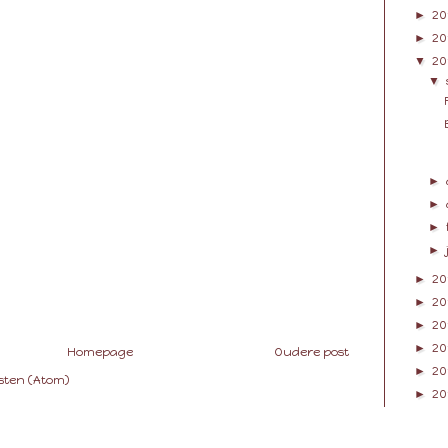
►
20
►
20
▼
20
▼
►
►
►
►
►
20
►
20
►
20
►
20
Homepage
Oudere post
►
20
sten (Atom)
►
20