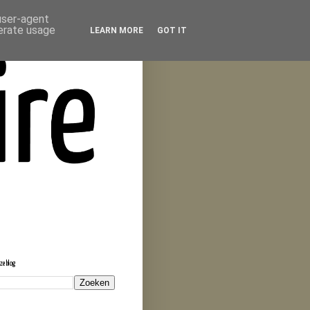
 user-agent
nerate usage
LEARN MORE
GOT IT
eze blog