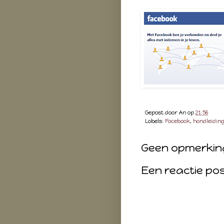
Gepost door
An
op
21:56
Labels:
Facebook
,
handleidin
Geen opmerkin
Een reactie po