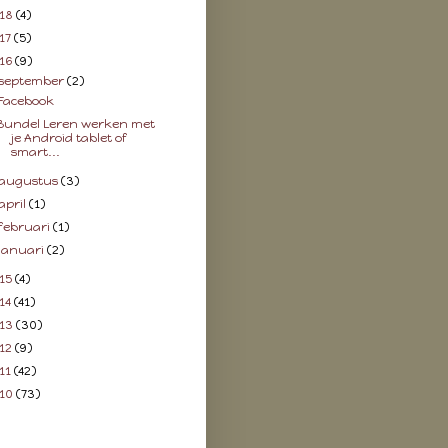
18
(4)
17
(5)
16
(9)
september
(2)
Facebook
Bundel Leren werken met
je Android tablet of
smart...
augustus
(3)
april
(1)
februari
(1)
januari
(2)
15
(4)
14
(41)
13
(30)
12
(9)
11
(42)
10
(73)