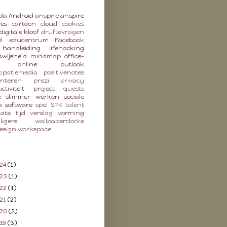
da
Android
anspire
anspire
ies
cartoon
cloud
cookies
digitale kloof
druftevragen
l
educentrum
Facebook
handleiding
lifehacking
wijsheid
mindmap
office-
online
outlook
cipatiemedia
positivenotes
enteren
prezi
privacy
ctiviteit
project
quests
e
slimmer werken
sociale
a
software
spel
SPK
talent
late
tijd
verslag
vorming
lligers
wallpaperclocks
esign
workspace
24
(1)
023
(1)
22
(1)
21
(2)
020
(2)
19
(3)