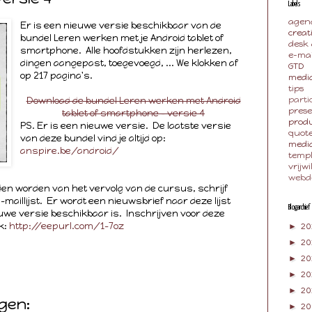
Labels
agen
Er is een nieuwe versie beschikbaar van de
creat
bundel Leren werken met je Android tablet of
desk
smartphone. Alle hoofdstukken zijn herlezen,
e-mai
dingen aangepast, toegevoegd, ... We klokken af
GTD
op 217 pagina's.
media
tips
Download de bundel Leren werken met Android
parti
pres
tablet of smartphone - versie 4
produ
PS. Er is een nieuwe versie. De laatste versie
quot
van deze bundel vind je altijd op:
medi
anspire.be/android/
temp
vrijwi
webd
uden worden van het vervolg van de cursus, schrijf
maillijst. Er wordt een nieuwsbrief naar deze lijst
Blogarchief
uwe versie beschikbaar is. Inschrijven voor deze
nk:
http://eepurl.com/1-7oz
►
20
►
2
►
20
►
20
►
2
gen:
►
20