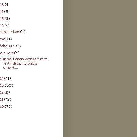
18
(4)
17
(5)
16
(9)
15
(4)
september
(1)
mei
(1)
februari
(1)
januari
(1)
Bundel Leren werken met
je Android tablet of
smart...
14
(41)
13
(30)
12
(9)
11
(42)
10
(73)