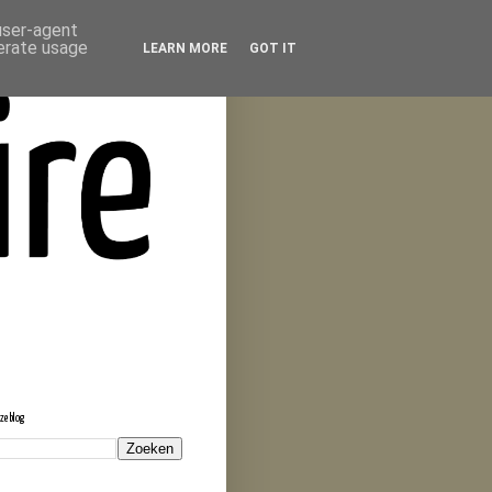
 user-agent
nerate usage
LEARN MORE
GOT IT
eze blog