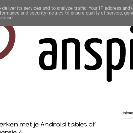
deliver its services and to analyze traffic. Your IP address and
formance and security metrics to ensure quality of service, ge
 abuse.
Zoeken in d
erken met je Android tablet of
ersie 4