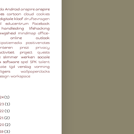
da
Android
anspire
anspire
ies
cartoon
cloud
cookies
digitale kloof
druftevragen
l
educentrum
Facebook
handleiding
lifehacking
wijsheid
mindmap
office-
online
outlook
cipatiemedia
positivenotes
enteren
prezi
privacy
ctiviteit
project
quests
e
slimmer werken
sociale
a
software
spel
SPK
talent
late
tijd
verslag
vorming
lligers
wallpaperclocks
esign
workspace
24
(1)
023
(1)
22
(1)
21
(2)
020
(2)
19
(3)