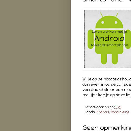
Wil je op de hoogte geho
dan even in op de cursus-
verstuurd als er een nie
maillijst kan je op deze li
Gepost door
An
op
16:28
Labels:
Android
,
handleiding
Geen opmerkin