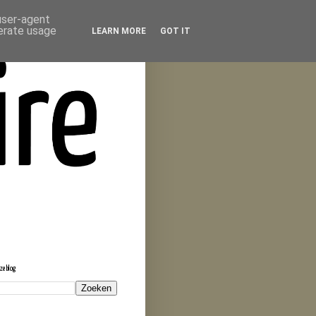
 user-agent
nerate usage
LEARN MORE
GOT IT
eze blog