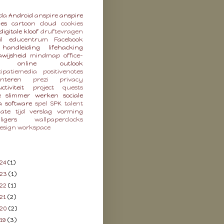
da
Android
anspire
anspire
ies
cartoon
cloud
cookies
digitale kloof
druftevragen
l
educentrum
Facebook
handleiding
lifehacking
wijsheid
mindmap
office-
online
outlook
cipatiemedia
positivenotes
enteren
prezi
privacy
ctiviteit
project
quests
e
slimmer werken
sociale
a
software
spel
SPK
talent
late
tijd
verslag
vorming
lligers
wallpaperclocks
esign
workspace
24
(1)
023
(1)
22
(1)
21
(2)
020
(2)
19
(3)