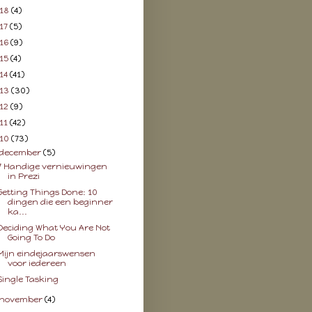
18
(4)
17
(5)
16
(9)
15
(4)
14
(41)
13
(30)
12
(9)
11
(42)
10
(73)
december
(5)
7 Handige vernieuwingen
in Prezi
Getting Things Done: 10
dingen die een beginner
ka...
Deciding What You Are Not
Going To Do
Mijn eindejaarswensen
voor iedereen
Single Tasking
november
(4)