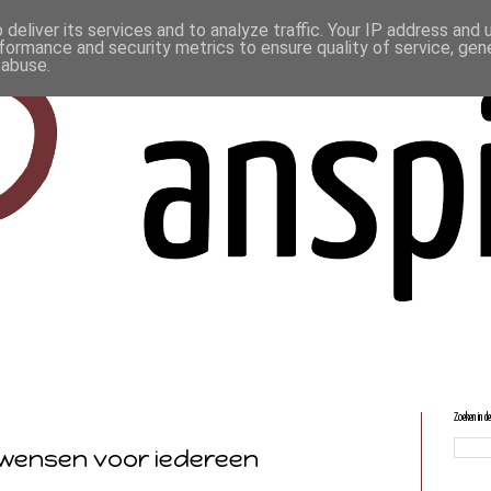
deliver its services and to analyze traffic. Your IP address and
formance and security metrics to ensure quality of service, ge
 abuse.
Zoeken in d
swensen voor iedereen