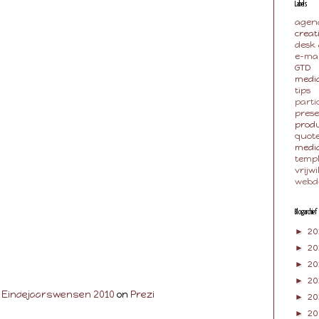
Labels
agen
creat
desk
e-mai
GTD
media
tips
parti
pres
produ
quot
medi
temp
vrijwi
webd
Blogarchief
►
20
►
2
►
20
►
20
Eindejaarswensen 2010
on
Prezi
►
2
►
20